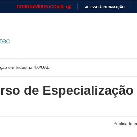
CORONAVÍRUS (COVID-19)
ACESSO À INFORMAÇÃO
Ministério da Defesa
Ministério das Relações
Mini
IR
Exteriores
PARA
O
Ministério da Cidadania
Ministério da Saúde
Mini
CONTEÚDO
otec
Ministério do
Controladoria-Geral da
Mini
zação em Indústria 4.0/UAB
Desenvolvimento Regional
União
Famí
Hum
urso de Especialização
Advocacia-Geral da União
Banco Central do Brasil
Plan
Publicado e