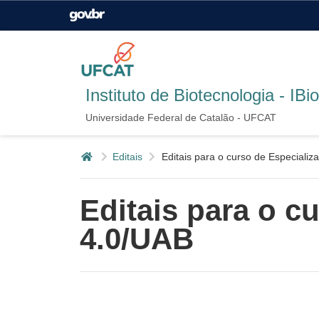
Casa Civil
Ministério da Justiça e
Segurança Pública
Ministério da Agricultura,
Ministério da Educação
Instituto de Biotecnologia - IBi
Pecuária e Abastecimento
Universidade Federal de Catalão - UFCAT
Ministério do Meio Ambiente
Ministério do Turismo
Página inicial
Editais
Editais para o curso de Especiali
Editais para o c
Secretaria de Governo
Gabinete de Segurança
4.0/UAB
Institucional