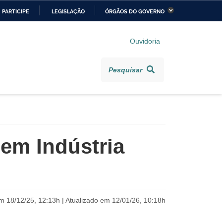
PARTICIPE
LEGISLAÇÃO
ÓRGÃOS DO GOVERNO
stério da Economia
Ministério da Infraestrutura
Ouvidoria
stério de Minas e Energia
Ministério da Ciência,
Tecnologia, Inovações e
Pesquisar
Comunicações
stério da Mulher, da
Secretaria-Geral
lia e dos Direitos
anos
 em Indústria
alto
m 18/12/25, 12:13h | Atualizado em 12/01/26, 10:18h